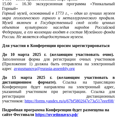
15.00 – 16.30 экскурсионная программа «Уникальный
Горный»
Горный музей, основанный в 1773 г., – один из лучших музеев
мира геологического горного и металлургического профиля.
Музей включен в Государственный свод особо ценных
объектов культурного наследия народов Российской
Федерации, а его коллекции входят в состав Музейного фонда
России. Не является общедоступным музеем.
Для участия в Конференции просим зарегистрироваться
До 10 марта 2025 г. (желающим участвовать очно).
Заполненная форма для регистрации очных участников
(Приложение 1) должна быть отправлена на электронный
адрес
avgusmanova@eurasia-assembly.org
До 15 марта 2025 г. (желающим участвовать в
дистанционном формате).
Ссылка на трансляцию
Конференции будет направлена на электронный адрес,
указанный участником при регистрации. Ссылка для
регистрации дистанционных
участников:
https://forms.yandex.ru/u/67bf5802f47e73a517eeef08/
Подробная программа Конференции будет размещена на
сайте Фестиваля
https://музейвнауку.рф/