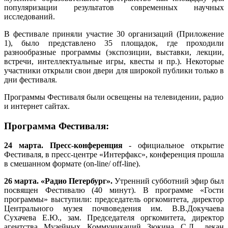
популяризации результатов современных научных
исследований.
В фестивале приняли участие 30 организаций (Приложение
1), было представлено 35 площадок, где проходили
разнообразные программы (экспозиции, выставки, лекции,
встречи, интеллектуальные игры, квесты и пр.). Некоторые
участники открыли свои двери для широкой публики только в
дни фестиваля.
Программы Фестиваля были освещены на телевидении, радио
и интернет сайтах.
Программа Фестиваля:
2
4 марта. Пресс-конференция
- официальное открытие
Фестиваля, в пресс-центре «Интерфакс», конференция прошла
в смешанном формате (оn-line/ off-line).
26 марта. «Радио Петербург».
Утренний субботний эфир был
посвящен Фестивалю (40 минут). В программе «Гости
программы» выступили: председатель оргкомитета, директор
Центрального музея почвоведения им. В.В.Докучаева
Сухачева Е.Ю., зам. Председателя оргкомитета, директор
агентства Музейных Коммуникаций Зюкина С.Л., декан