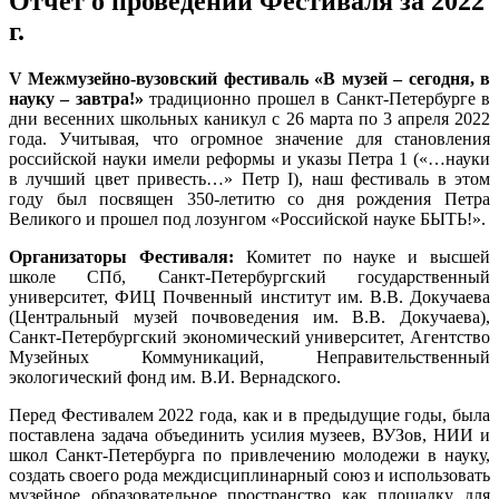
Отчет о проведении Фестиваля за 2022
г.
V Межмузейно-вузовский фестиваль «В музей – сегодня, в
науку – завтра!»
традиционно прошел в Санкт-Петербурге в
дни весенних школьных каникул с 26 марта по 3 апреля 2022
года. Учитывая, что огромное значение для становления
российской науки имели реформы и указы Петра 1 («…науки
в лучший цвет привесть…» Петр I), наш фестиваль в этом
году был посвящен 350-летитю со дня рождения Петра
Великого и прошел под лозунгом «Российской науке БЫТЬ!».
Организаторы Фестиваля:
Комитет по науке и высшей
школе СПб, Санкт-Петербургский государственный
университет, ФИЦ Почвенный институт им. В.В. Докучаева
(Центральный музей почвоведения им. В.В. Докучаева),
Санкт-Петербургский экономический университет, Агентство
Музейных Коммуникаций, Неправительственный
экологический фонд им. В.И. Вернадского.
Перед Фестивалем 2022 года, как и в предыдущие годы, была
поставлена задача объединить усилия музеев, ВУЗов, НИИ и
школ Санкт-Петербурга по привлечению молодежи в науку,
создать своего рода междисциплинарный союз и использовать
музейное образовательное пространство как площадку для