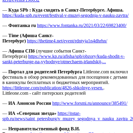
—
Куда SPb :
Куда сходить в Санкт-Петербурге. Афиша.
https://kuda-spb.ru/event/festival-v-muzej-segodnja-v-nauku-zavtra/
—
Фонтанка ru
https://www.fontanka.ru/2021/03/22/69823400/
—
Time (Афиша Санкт-
Петербург)
https://thetime4.net/event/rdntyja1n4dhrhn/
—
Афиша СПб
(лучшие события Санкт-
Петербурга)
https://www.kp.ru/afisha/spb/obzory/kuda-shodit-v-
sankt-peterburge-na-vyhodnye/otmechaem-irlandskij-...
—
Портал для родителей Петербурга
Littleone.com включил
фестиваль в обзор рекомендованных для посещения с детьми
в каникулы бесплатных и бюджетных мероприятий.
https://littleone.com/publication/4826-shkolnye-vesen.
.
Littleone.com - сайт питерских родителей
—
ИА Анонсов России
http://www.forsmi.ru/announce/385491/
—
ИА «Северная звезда»
https://nstar-
spb.ru/news/saint_petersburg/v_muzey_segodnya_v_nauku_zavtra_2
—
Неправительственный фонд В.И.