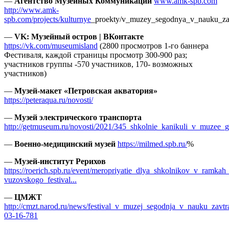
—
Агентство Музейных Коммуникаций
www.amk-spb.com
http://www.amk-
spb.com/projects/kulturnye
_proekty/v_muzey_segodnya_v_nauku_za
—
VK: Музейный остров | ВКонтакте
https://vk.com/museumisland
(2800 просмотров 1-го баннера
Фестиваля, каждой страницы просмотр 300-900 раз;
участников группы -570 участников, 170- возможных
участников)
—
Музей-макет «Петровская акватория»
https://peteraqua.ru/novosti/
—
Музей электрического транспорта
http://getmuseum.ru/novosti/2021/345_shkolnie_kanikuli_v_muzee_g
—
Военно-медицинский музей
https://milmed.spb.ru/
%
—
Музей-институт Рерихов
https://roerich.spb.ru/event/meropriyatie_dlya_shkolnikov_v_ramk
vuzovskogo_festival...
—
ЦМЖТ
http://cmzt.narod.ru/news/festival_v_muzej_segodnja_v_nauku_zavtr
03-16-781