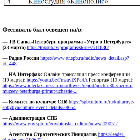
Фестиваль был освещен на/в:
—
ТВ Санкт-Петербург, программа «Утро в Петербурге»
(23 марта)
https://topspb.tv/programs/stories/511830/
—
Радио России
https://www.rtr.spb.ru/radio/news_detail.asp?
id=448
—
ИА Интерфакс
Онлайн-трансляция пресс-конференции
(19 марта):
https://youtu.be/FmsuviXPa4A
Репортаж (19 марта):
https://www.interfax-russia.ru/northwest/report/pochti-30-vuzov-i-
muzeev-peterburga-primut-uchastie-...
—
Комитет по культуре СПб
https://spbculture.ru/ru/kulturnye-
sobytiya/culture_event_details/38654
—
Администрация СПБ
https://www.gov.spb.ru/gov/otrasl/c_culture/news/209051/
—
Агентство Стратегических Инициатив
https://leader-
id.ru/events/190632