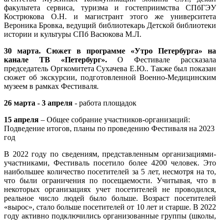
факультета сервиса, туризма и гостеприимства СПбГЭУ
Кострюкова О.Н. и магистрант этого же университета
Вероника Бровка, ведущий библиотекарь Детской библиотеки
истории и культуры СПб Васюкова М.Л.
30 марта.
Сюжет в программе «Утро Петербурга» на
канале ТВ «Петербург».
О Фестивале рассказала
председатель Оргкомитета Сухачева Е.Ю.. Также был показан
сюжет об экскурсии, подготовленной Военно-Медицинским
музеем в рамках Фестиваля.
26 марта - 3 апреля
- работа площадок
15 апреля
– Общее собрание участников-организаций:
Подведение итогов, планы по проведению Фестиваля на 2023
год
В 2022 году по сведениям, представленным организациями-
участниками, Фестиваль посетило более 4200 человек. Это
наибольшее количество посетителей за 5 лет, несмотря на то,
что были ограничения по посещаемости. Учитывая, что в
некоторых организациях учет посетителей не проводился,
реальное число людей было больше. Возраст посетителей
«вырос», стало больше посетителей от 10 лет и старше. В 2022
году активно подключились организованные группы (школы,