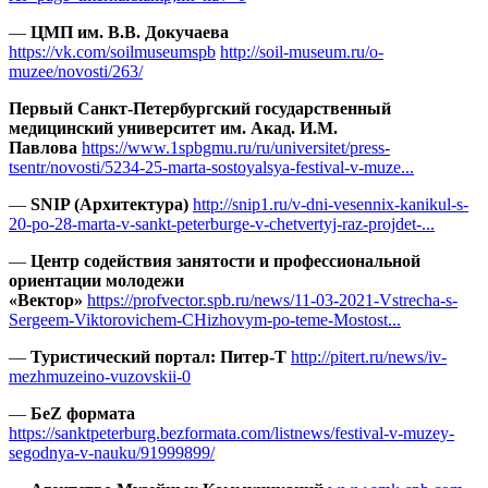
—
ЦМП им. В.В. Докучаева
https://vk.com/soilmuseumspb
http://soil-museum.ru/o-
muzee/novosti/263/
Первый Санкт-Петербургский государственный
медицинский университет им. Акад. И.М.
Павлова
https://www.1spbgmu.ru/ru/universitet/press-
tsentr/novosti/5234-25-marta-sostoyalsya-festival-v-muze...
—
SNIP (Архитектура)
http://snip1.ru/v-dni-vesennix-kanikul-s-
20-po-28-marta-v-sankt-peterburge-v-chetvertyj-raz-projdet-...
—
Центр содействия занятости и профессиональной
ориентации молодежи
«Вектор»
https://profvector.spb.ru/news/11-03-2021-Vstrecha-s-
Sergeem-Viktorovichem-CHizhovym-po-teme-Mostost...
—
Туристический портал: Питер-Т
http://pitert.ru/news/iv-
mezhmuzeino-vuzovskii-0
—
БеZ формата
https://sanktpeterburg.bezformata.com/listnews/festival-v-muzey-
segodnya-v-nauku/91999899/