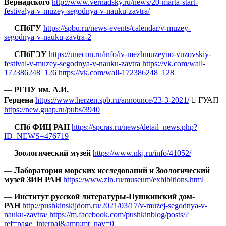
Вернадского
http://www.vernadsky.ru/news/20-marta-start-
festivalya-v-muzey-segodnya-v-nauku-zavtra/
—
СПбГУ
https://spbu.ru/news-events/calendar/v-muzey-
segodnya-v-nauku-zavtra-2
—
СПбГЭУ
https://unecon.ru/info/iv-mezhmuzeyno-vuzovskiy-
festival-v-muzey-segodnya-v-nauku-zavtra
https://vk.com/wall-
172386248_126
https://vk.com/wall-172386248_128
—
РГПУ им. А.И.
Герцена
https://www.herzen.spb.ru/announce/23-3-2021/
 ГУАП
https://new.guap.ru/pubs/3940
—
СПб ФИЦ РАН
https://spcras.ru/news/detail_news.php?
ID_NEWS=476719
—
Зоологический музей
https://www.nkj.ru/info/41052/
—
Лаборатория морских исследований и Зоологический
музей ЗИН РАН
https://www.zin.ru/museum/exhibitions.html
—
Институт русской литературы-Пушкинский дом-
РАН
http://pushkinskijdom.ru/2021/03/17/v-muzej-segodnya-v-
nauku-zavtra/
https://m.facebook.com/pushkinblog/posts/?
ref=page_internal&amp;mt_nav=0